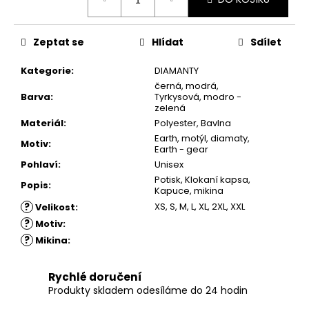
cena:
Zeptat se
Hlídat
Sdílet
Kategorie
:
DIAMANTY
černá
,
modrá
,
Barva
:
Tyrkysová
,
modro -
zelená
Materiál
:
Polyester, Bavlna
Earth, motýl, diamaty,
Motiv
:
Earth - gear
Pohlaví
:
Unisex
Potisk, Klokaní kapsa,
Popis
:
Kapuce, mikina
?
XS
,
S
,
M
,
L
,
XL
,
2XL
,
XXL
Velikost
:
?
Motiv
:
?
Mikina
:
Rychlé doručení
Produkty skladem odesíláme do 24 hodin