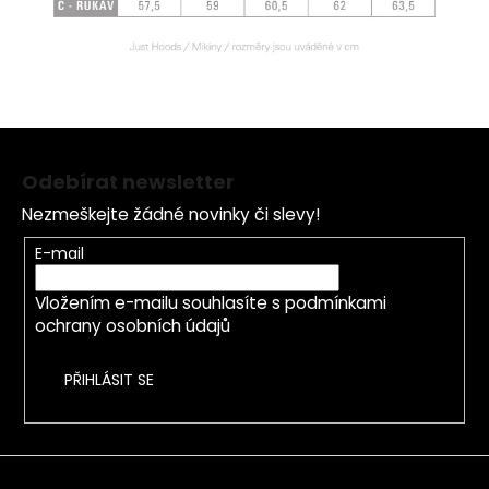
Z
á
Odebírat newsletter
p
Nezmeškejte žádné novinky či slevy!
a
t
E-mail
í
Vložením e-mailu souhlasíte s
podmínkami
ochrany osobních údajů
PŘIHLÁSIT SE