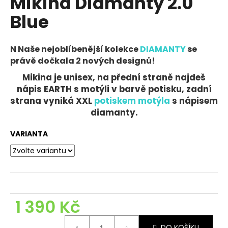
Mikina Diamanty 2.0
č
u
Blue
j
e
m
N Naše nejoblíbenější kolekce
DIAMANTY
se
e
právě dočkala 2 nových designů!
Mikina je unisex, na přední straně najdeš
MIKINA
nápis EARTH s motýli v barvě potisku, zadní
CHROME
strana vyniká XXL
potiskem motýla
s nápisem
SKULL
diamanty.
BLACK
1
VARIANTA
490
Kč
Původně:
2
790
Kč
1 390 Kč
Měrná
DO KOŠÍKU