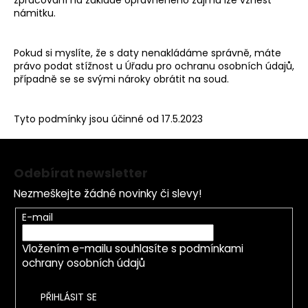
námitku.
Pokud si myslíte, že s daty nenakládáme správně, máte
právo podat stížnost u
Úřadu pro ochranu osobních údajů
,
případně se se svými nároky obrátit na soud.
Tyto podmínky jsou účinné od 17.5.2023
Z
á
Odebírat newsletter
p
Nezmeškejte žádné novinky či slevy!
a
t
E-mail
í
Vložením e-mailu souhlasíte s
podmínkami
ochrany osobních údajů
PŘIHLÁSIT SE