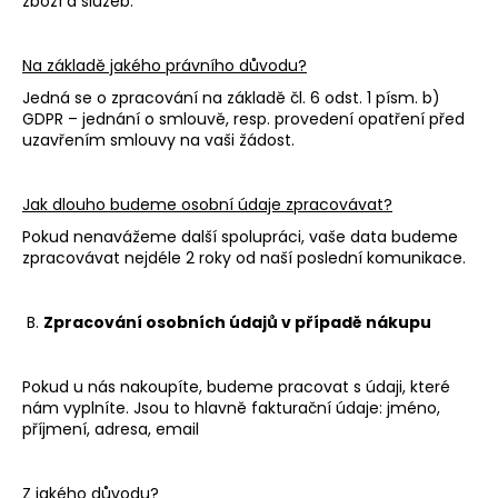
č
zboží a služeb.
u
j
Na základě jakého právního důvodu?
e
m
Jedná se o zpracování na základě čl. 6 odst. 1 písm. b)
GDPR – jednání o smlouvě, resp. provedení opatření před
e
uzavřením smlouvy na vaši žádost.
MOONLIGHT
Jak dlouho budeme osobní údaje zpracovávat?
CD
Pokud nenavážeme další spolupráci, vaše data budeme
333
Kč
zpracovávat nejdéle 2 roky od naší poslední komunikace.
B.
Zpracování osobních údajů v případě nákupu
Pokud u nás nakoupíte, budeme pracovat s údaji, které
nám vyplníte. Jsou to hlavně fakturační údaje: jméno,
příjmení, adresa, email
Z jakého důvodu?