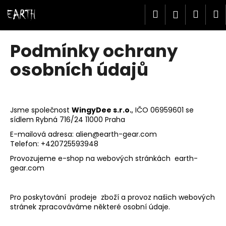
K
Přejít
Hledat
Náku
M
Přihlášen
na
o
obsah
Zpět
Zpět
š
košík
í
Podmínky ochrany
C
k
osobních údajů
o
p
o
t
Jsme společnost
WingyDee s.r.o.
, IČO 06959601 se
ř
sídlem Rybná 716/24 11000 Praha
e
E-mailová adresa:
alien@earth-gear.com
Telefon:
+420725593948
b
u
Provozujeme e-shop na webových stránkách earth-
gear.com
j
e
t
Pro poskytování prodeje zboží a provoz našich webových
stránek zpracováváme některé osobní údaje.
e
n