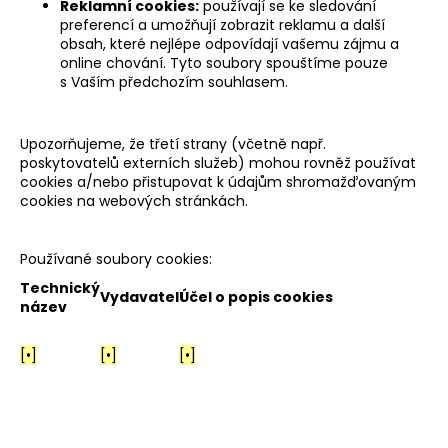
Reklamní cookies:
používají se ke sledování
preferencí a umožňují zobrazit reklamu a další
obsah, které nejlépe odpovídají vašemu zájmu a
online chování. Tyto soubory spouštíme pouze
s Vaším předchozím souhlasem.
Upozorňujeme, že třetí strany (včetně např.
poskytovatelů externích služeb) mohou rovněž používat
cookies a/nebo přistupovat k údajům shromažďovaným
cookies na webových stránkách.
Používané soubory cookies:
Technický
Vydavatel
Účel o popis cookies
název
[•]
[•]
[•]