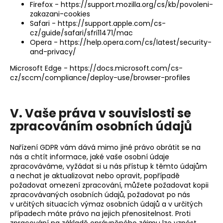
Firefox -
https://support.mozilla.org/cs/kb/povoleni-
zakazani-cookies
Safari -
https://support.apple.com/cs-
cz/guide/safari/sfri11471/mac
Opera -
https://help.opera.com/cs/latest/security-
and-privacy/
Microsoft Edge -
https://docs.microsoft.com/cs-
cz/sccm/compliance/deploy-use/browser-profiles
V. Vaše práva v souvislosti se
zpracováním osobních údajů
Nařízení GDPR vám dává mimo jiné právo obrátit se na
nás a chtít informace, jaké vaše osobní údaje
zpracováváme, vyžádat si u nás přístup k těmto údajům
a nechat je aktualizovat nebo opravit, popřípadě
požadovat omezení zpracování, můžete požadovat kopii
zpracovávaných osobních údajů, požadovat po nás
v určitých situacích výmaz osobních údajů a v určitých
případech máte právo na jejich přenositelnost. Proti
zpracování na základě oprávněného zájmu lze vznést