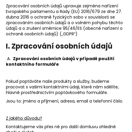
a
Zpracování osobních údajů upravuje zejména nařízení
Evropského parlamentu a Rady (EU) 2016/679 ze dne 27.
j
dubna 2016 o ochraně fyzických sobo v souvislosti se
í
zpracováním osobních údajů a o volném pohybu těchto
údajů a o zrušení směrnice 95/46/ES (obecné nařízení o
t
ochraně osobních údajů) („GDPR“)
?
I. Zpracování osobních údajů
A.
Zpracování osobních údajů v případě použití
kontaktního formuláře
HLEDAT
Pokud poptáváte naše produkty a služby, budeme
pracovat s vašimi kontaktními údaji, které nám sdělíte,
hlavně prostřednictvím poptávkového formuláře.
D
o
Jsou to: j
méno a příjmení, adresa, email a telefonní číslo.
p
o
Z jakého důvodu?
r
u
Kontaktujeme vás přes ně pro další domluvu ohledně