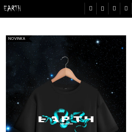
K
Přejít
Hledat
Náku
M
Přihlášen
na
o
obsah
Zpět
Zpět
š
košík
í
C
k
o
NOVINKA
p
o
t
ř
e
b
u
j
e
t
e
n